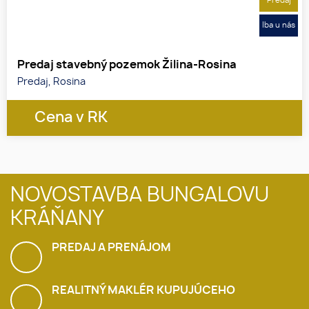
Predaj
Iba u nás
Predaj stavebný pozemok Žilina-Rosina
Predaj, Rosina
Cena v RK
1
2
3
NOVOSTAVBA BUNGALOVU
KRÁŇANY
PREDAJ A PRENÁJOM
REALITNÝ MAKLÉR KUPUJÚCEHO