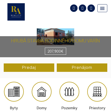
HRUBÁ STAVBA RODINNÉHO DOMU VARÍN
207,900€
Predaj
Prenájom
Byty
Domy
Pozemky
Priestory