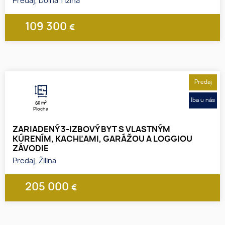
Predaj, Dolná Tižina
109 300
€
1
2
3
Predaj
Iba u nás
2
60 m
Plocha
ZARIADENÝ 3-IZBOVÝ BYT S VLASTNÝM
KÚRENÍM, KACHĽAMI, GARÁŽOU A LOGGIOU
ZÁVODIE
Predaj, Žilina
205 000
€
1
2
3