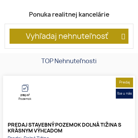
Ponuka realitnej kancelárie
Vyhľadaj nehnuteľnosť
TOP Nehnuteľnosti
Predaj
Iba u nás
2
2186 m
Pozemok
PREDAJ STAVEBNÝ POZEMOK DOLNÁ TIŽINA S
KRÁSNYM VÝHĽADOM