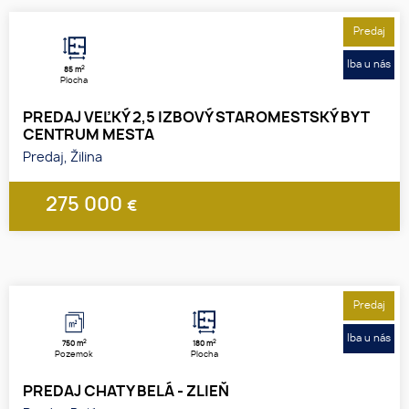
Predaj
Iba u nás
2
85 m
Plocha
PREDAJ VEĽKÝ 2,5 IZBOVÝ STAROMESTSKÝ BYT
CENTRUM MESTA
Predaj, Žilina
275 000
€
1
2
3
Predaj
Iba u nás
2
2
750 m
180 m
Pozemok
Plocha
PREDAJ CHATY BELÁ - ZLIEŇ