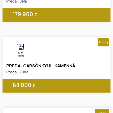
Predaj, Belá
179 900
€
1
2
3
Predaj
2
20 m
Plocha
PREDAJ GARSÓNKY UL. KAMENNÁ
Predaj, Žilina
68 000
€
1
2
3