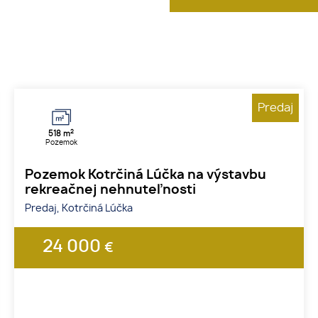
Predaj
2
518 m
Pozemok
Pozemok Kotrčiná Lúčka na výstavbu
rekreačnej nehnuteľnosti
Predaj, Kotrčiná Lúčka
24 000
€
1
2
3