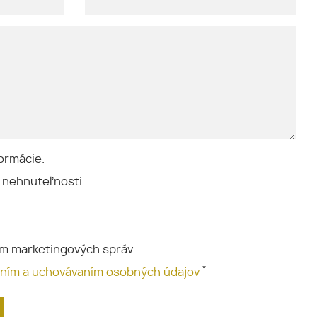
ormácie.
 nehnuteľnosti.
ím marketingových správ
*
aním a uchovávaním osobných údajov