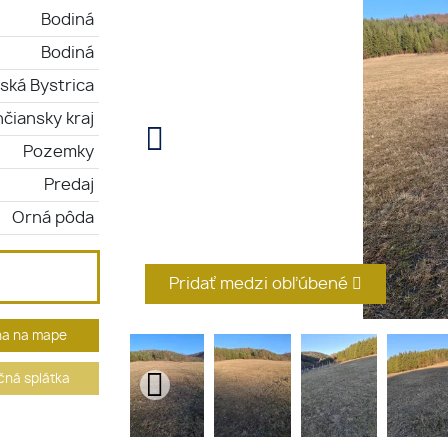
Bodiná
Bodiná
ská Bystrica
čiansky kraj
Pozemky
Predaj
Orná pôda
Pridať medzi obľúbené
ha na mape
ná splátka