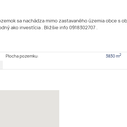
pozemok sa nachádza mimo zastavaného územia obce s ob
 ako investícia . Bližšie info 0918302707 .
2
e
Plocha pozemku:
3830 m
é