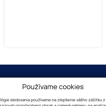
Používame cookies
ológie sledovania používame na zlepšenie vášho zážitku z
brazovali prispôsobený obsah a cielené reklamy, na analý