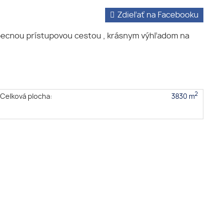
Zdieľať na Facebooku
ecnou prístupovou cestou , krásnym výhľadom na
2
Celková plocha:
3830 m