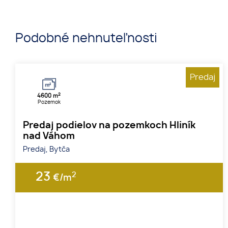
Podobné nehnuteľnosti
Predaj
2
4600 m
Pozemok
Predaj podielov na pozemkoch Hliník
nad Váhom
Predaj, Bytča
23
2
€/m
1
2
3