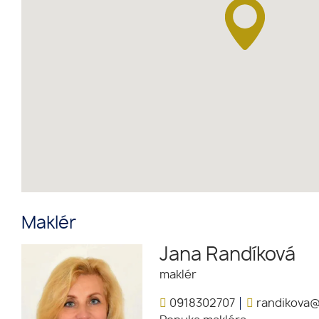
Maklér
Jana Randíková
maklér
0918302707
randikova@r