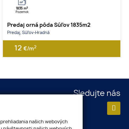
2
1835 m
Pozemok
Predaj orná pôda Súľov 1835m2
Predaj, Súľov-Hradná
12
2
€/m
Sledujte nás
 prehliadania našich webových
zu návštevnosti našich webových