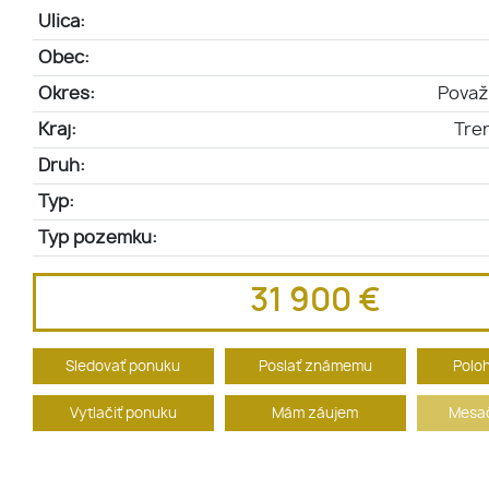
Ulica:
Obec:
Okres:
Považ
Kraj:
Tren
Druh:
Typ:
Typ pozemku:
31 900 €
Sledovať ponuku
Poslať známemu
Polo
Vytlačiť ponuku
Mám záujem
Mesač