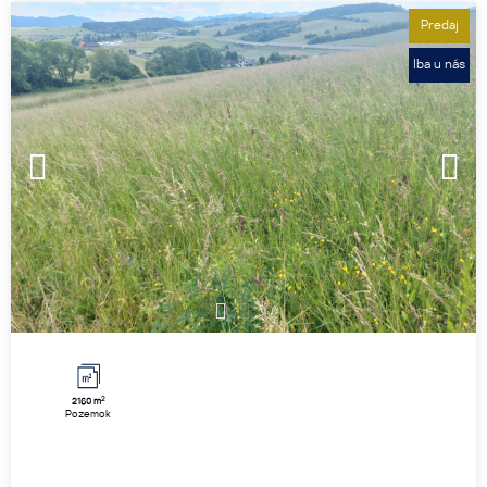
Predaj
Iba u nás
1
2
3
2
2160 m
Pozemok