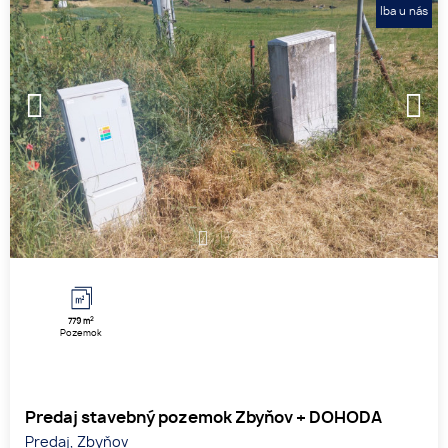
Iba u nás
1
2
3
2
779 m
Pozemok
Predaj stavebný pozemok Zbyňov + DOHODA
Predaj, Zbyňov