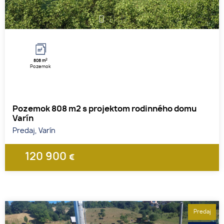
1
2
3
2
808 m
Pozemok
Pozemok 808 m2 s projektom rodinného domu
Varín
Predaj, Varín
120 900
€
Predaj