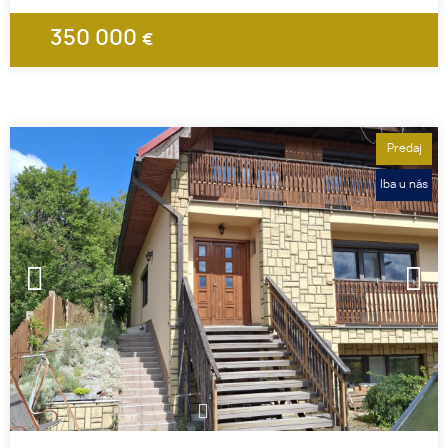
350 000
€
Predaj
Iba u nás
1
2
3