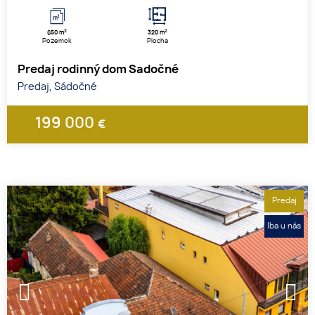
2
2
650 m
320 m
Pozemok
Plocha
Predaj rodinný dom Sadočné
Predaj, Sádočné
199 000
€
Predaj
Iba u nás