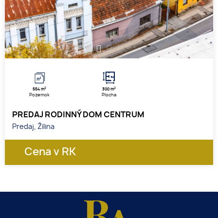
1
2
3
2
2
554 m
300 m
Pozemok
Plocha
PREDAJ RODINNÝ DOM CENTRUM
Predaj, Žilina
Cena v RK