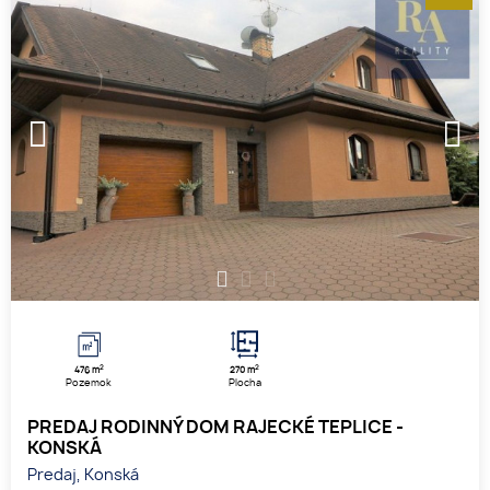
1
2
3
2
2
476 m
270 m
Pozemok
Plocha
PREDAJ RODINNÝ DOM RAJECKÉ TEPLICE -
KONSKÁ
Predaj, Konská