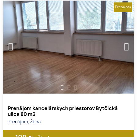
Prenájom
1
2
3
Prenájom kancelárskych priestorov Bytčická
ulica 80 m2
Prenájom, Žilina
2