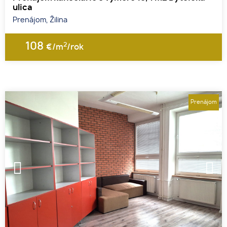
ulica
Prenájom, Žilina
108
2
€/m
/rok
Prenájom