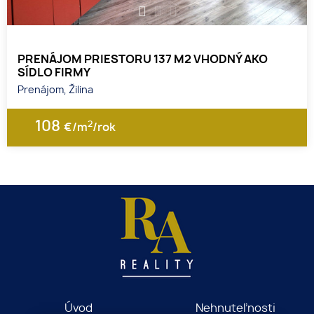
1
2
3
PRENÁJOM PRIESTORU 137 M2 VHODNÝ AKO
SÍDLO FIRMY
Prenájom, Žilina
108
2
€/m
/rok
Úvod
Nehnuteľnosti