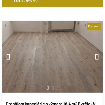
108
€/m
/rok
Prenájom
1
2
3
Prenájom kancelárie o výmere 18,4 m2 Bytčická