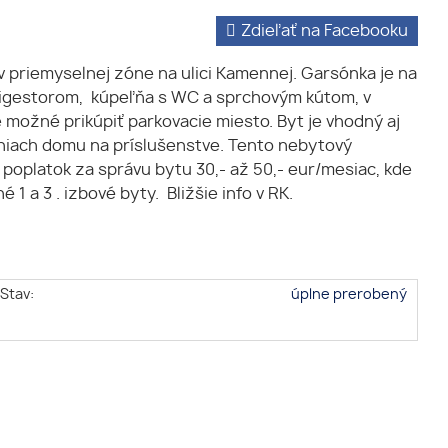
Zdieľať na Facebooku
priemyselnej zóne na ulici Kamennej. Garsónka je na
 digestorom, kúpeľňa s WC a sprchovým kútom, v
e možné prikúpiť parkovacie miesto. Byt je vhodný aj
eniach domu na príslušenstve. Tento nebytový
poplatok za správu bytu 30,- až 50,- eur/mesiac, kde
 1 a 3 . izbové byty. Bližšie info v RK.
Stav:
úplne prerobený