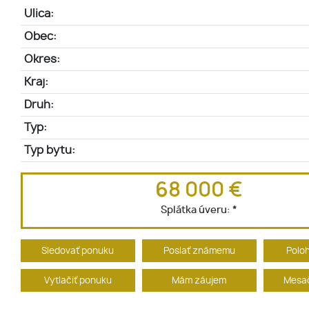
Ulica:
Obec:
Okres:
Kraj:
Druh:
Typ:
Typ bytu:
68 000 €
Splátka úveru:
*
Sledovať ponuku
Poslať známemu
Polo
Vytlačiť ponuku
Mám záujem
Mesač