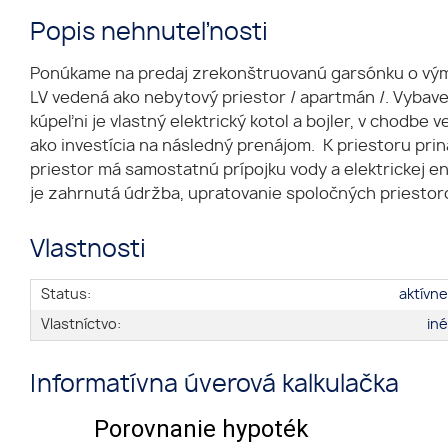
Popis nehnuteľnosti
Ponúkame na predaj zrekonštruovanú garsónku o výme
LV vedená ako nebytový priestor / apartmán /. Vybav
kúpeľni je vlastný elektrický kotol a bojler, v chodbe
ako investícia na následný prenájom. K priestoru pri
priestor má samostatnú prípojku vody a elektrickej e
je zahrnutá údržba, upratovanie spoločných priestorov
Vlastnosti
Status:
aktívn
Vlastníctvo:
in
Informatívna úverová kalkulačka