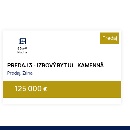
Predaj
2
59 m
Plocha
PREDAJ 3 - IZBOVÝ BYT UL. KAMENNÁ
Predaj, Žilina
125 000
€
1
2
3