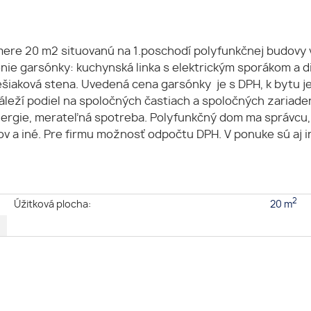
re 20 m2 situovanú na 1.poschodí polyfunkčnej budovy v 
enie garsónky: kuchynská linka s elektrickým sporákom a
 vešiaková stena. Uvedená cena garsónky je s DPH, k bytu j
náleží podiel na spoločných častiach a spoločných zariad
nergie, merateľná spotreba. Polyfunkčný dom ma správcu, 
 a iné. Pre firmu možnosť odpočtu DPH. V ponuke sú aj iné
2
e
Úžitková plocha:
20 m
é