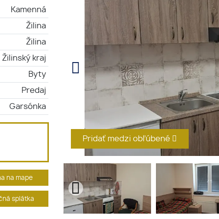
Kamenná
Žilina
Žilina
Žilinský kraj
Byty
Predaj
Garsónka
Pridať medzi obľúbené
ha na mape
ná splátka