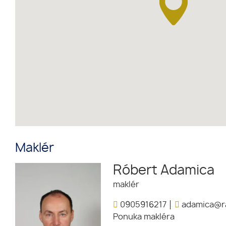
Maklér
Róbert Adamica
maklér
0905916217
adamica@ra
Ponuka makléra