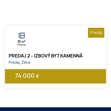
Predaj
2
30 m
Plocha
PREDAJ 2 - IZBOVÝ BYT KAMENNÁ
Predaj, Žilina
74 000
€
1
2
3