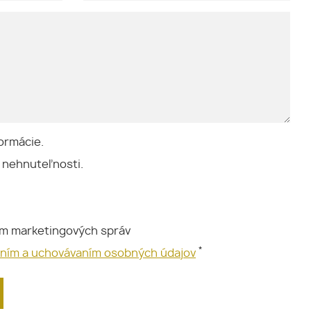
ormácie.
 nehnuteľnosti.
ím marketingových správ
*
aním a uchovávaním osobných údajov