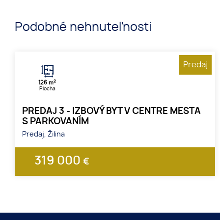
Podobné nehnuteľnosti
Predaj
2
126 m
Plocha
PREDAJ 3 - IZBOVÝ BYT V CENTRE MESTA
S PARKOVANÍM
Predaj, Žilina
319 000
€
1
2
3