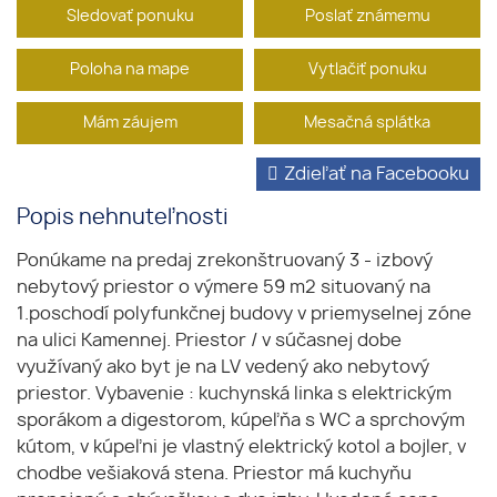
Sledovať ponuku
Poslať známemu
Poloha na mape
Vytlačiť ponuku
Mám záujem
Mesačná splátka
Zdieľať na Facebooku
Popis nehnuteľnosti
Ponúkame na predaj zrekonštruovaný 3 - izbový
nebytový priestor o výmere 59 m2 situovaný na
1.poschodí polyfunkčnej budovy v priemyselnej zóne
na ulici Kamennej. Priestor / v súčasnej dobe
využívaný ako byt je na LV vedený ako nebytový
priestor. Vybavenie : kuchynská linka s elektrickým
sporákom a digestorom, kúpeľňa s WC a sprchovým
kútom, v kúpeľni je vlastný elektrický kotol a bojler, v
chodbe vešiaková stena. Priestor má kuchyňu