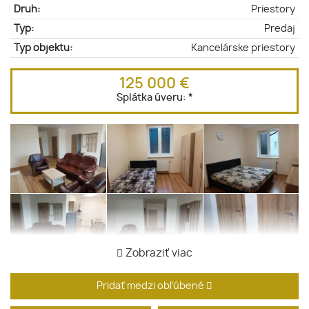
Druh:
Priestory
Typ:
Predaj
Typ objektu:
Kancelárske priestory
125 000 €
Splátka úveru:
*
Zobraziť viac
Pridať medzi obľúbené