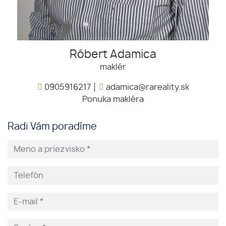
Róbert Adamica
maklér
0905916217
adamica@rareality.sk
Ponuka makléra
Radi Vám poradíme