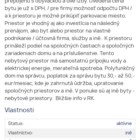
prepojenú s obývačkou a dve izby. Uvedená cena
bytu je už s DPH, / pre firmy možnosť odpočtu DPH /
a k priestoru je možné prikúpiť parkovacie miesto.
Priestor je vhodný aj ako investícia na následný
prenájom, ako byt alebo priestor na vlastné
podnikanie / účtovná firma, služby a iné. K priestoru
prináleží podiel na spoločných častiach a spoločných
zariadeniach domu a na príslušenstve. Tento
nebytový priestor má samostatnú prípojku vody a
elektrickej energie, merateľná spotreba. Polyfunkčný
dom ma správcu, poplatok za správu bytu 30,- až 50,-
eur/mesiac, kde je zahrnutá údržba, upratovanie
spoločných priestorov a iné. V ponuke sú aj iné byty -
nebytové priestory. Bližšie info v RK.
Vlastnosti
Status:
aktívne
Vlastníctvo:
iné